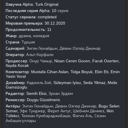
Озвучка Alpha:
Turk.Original
Последняя серия Alpha:
10 серия
Статус сериала:
completed
Мировая премьера:
30.12.2020
Продолжительность:
11
Жанр:
драма, комедия
Страна:
Турция
Сценарий:
Энгин Гюнайдын, Девин Озгюр Джинар
Оператор:
Альп Корфали
Продюссер:
Онур Чакыр, Nisan Ceren Gocen, Faruk Ozerten,
Ilayda Kocak
Композитор:
Mustafa Cihan Aslan, Tolga Boyuk, Ekin Eti, Emin
Yasin Vural
Дизайнер:
Каджиль Бэй, Süleyman Iyisu, Seda Yilmaz, Melis
Gamsizoglu
Редактор:
Semih Eksi, Эркан Эрдем
Режиссер:
Duygu Güzelmeric
Актёры:
Энгин Гюнайдын, Девин Озгюр Джинар, Bugu Selen
Somer, Эфе Тунджер, Ферит Актуг, Шебнем Дёнмез, Ilkin
Tüfekci, Теоман Кумбараджибаши, Фатих Аль, Сезин
Акбашогуллары