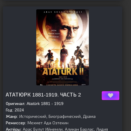
[is-parent][/is-parent]
АТАТЮРК 1881-1919. ЧАСТЬ 2
Оригинал:
Atatürk 1881 - 1919
Год:
2024
Жанр:
Исторический, Биографический, Драма
Режиссер:
Мехмет Ада Озтекин
Актёры:
Арас Булут Ийнемли, Аликан Барлас, Лидия