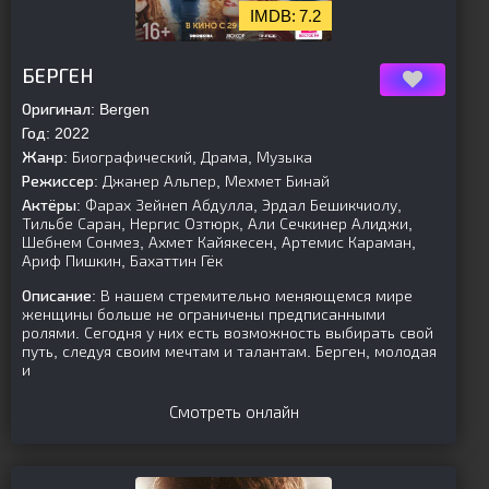
7.2
[is-parent][/is-parent]
БЕРГЕН
Оригинал:
Bergen
Год:
2022
Жанр:
Биографический, Драма, Музыка
Режиссер:
Джанер Альпер, Мехмет Бинай
Актёры:
Фарах Зейнеп Абдулла, Эрдал Бешикчиолу,
Тильбе Саран, Нергис Озтюрк, Али Сечкинер Алиджи,
Шебнем Сонмез, Ахмет Кайякесен, Артемис Караман,
Ариф Пишкин, Бахаттин Гёк
Описание:
В нашем стремительно меняющемся мире
женщины больше не ограничены предписанными
ролями. Сегодня у них есть возможность выбирать свой
путь, следуя своим мечтам и талантам. Берген, молодая
и
Смотреть онлайн