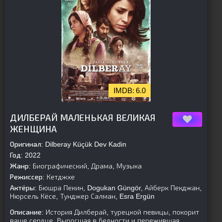
6.0
[is-parent][/is-parent]
ДИЛБЕРАЙ МАЛЕНЬКАЯ ВЕЛИКАЯ
ЖЕНЩИНА
Оригинал:
Dilberay Küçük Dev Kadin
Год:
2022
Жанр:
Биографический, Драма, Музыка
Режиссер:
Кетджхе
Актёры:
Бюшра Пекин, Dogukan Güngör, Айберк Пекджан,
Нюрсель Кёсе, Тунджер Салман, Esra Ergün
Описание:
История Дилберай, турецкой певицы, покорит
ваше сердце. Выросшая в бедности и пережившая