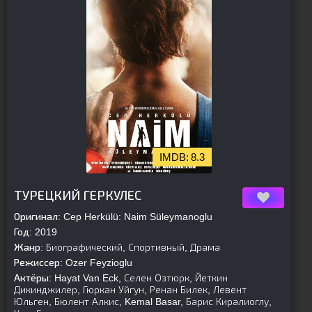
8.3
[is-parent][/is-parent]
ТУРЕЦКИЙ ГЕРКУЛЕС
Оригинал:
Cep Herkülü: Naim Süleymanoglu
Год:
2019
Жанр:
Биографический, Спортивный, Драма
Режиссер:
Ozer Feyzioglu
Актёры:
Hayat Van Eck, Селен Озтюрк, Йеткин
Дикинджилер, Гюркан Уйгун, Ренан Билек, Левент
Юльген, Бюлент Алкис, Kemal Basar, Барис Киралиоглу,