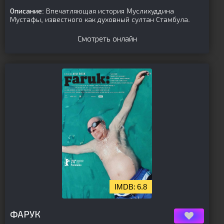
Описание:
Впечатляющая история Муслихуддина
Мустафы, известного как духовный султан Стамбула.
Смотреть онлайн
6.8
[is-parent][/is-parent]
ФАРУК