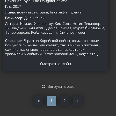
Оригинал:
Ayla: The Daughter of War
Год:
2017
Жанр:
военный, история, биография, драма
Режиссер:
Джан Улкай
Актёры:
Исмаил Хаджиоглу, Ким Соль, Четин Текиндор,
Ли Гён-джин, Али Атай, Дамла Сонмез, Мурат Йылдырым,
Танер Бирсел, Кейд Кэрредин, Ким Биоунгсоон
Описание:
В разгар Корейской войны, когда жестокие
бои уносили жизни как солдат, так и мирных жителей,
один из маленьких городков стал свидетелем
трагических событий. В тот роковой день, когда отец
Смотреть онлайн
Загрузить еще
1
2