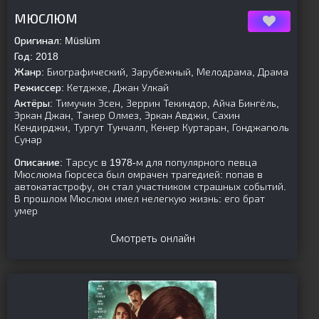
[is-parent][/is-parent]
МЮСЛЮМ
Оригинал:
Müslüm
Год:
2018
Жанр:
Биографический, Зарубежный, Мелодрама, Драма
Режиссер:
Кетджхе, Джан Улкай
Актёры:
Тимучин Эсен, Зеррин Текиндор, Айча Бингёль,
Эркан Джан, Танер Олмез, Эркан Авджи, Сахин
Кендирджи, Тургут Тунчалп, Кенер Куртаран, Гонджагюль
Сунар
Описание:
Тарсус в 1978-м для популярного певца
Мюслюма Гюрсеса был омрачен трагедией: попав в
автокатастрофу, он стал участником страшных событий.
В прошлом Мюслюм имел нелегкую жизнь: его брат
умер
Смотреть онлайн