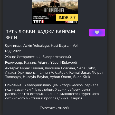
8.7
[is-parent]
[/is-parent]
ПУТЬ ЛЮБВИ: ХАДЖИ БАЙРАМ
ВЕЛИ
Оригинал:
Askin Yolculugu: Haci Bayram Veli
Год:
2022
Жанр:
Исторический, Биографический
Режиссер:
Камиль Айдин, Yücel Hüdaverdi
Актёры:
Бурак Севинч, Хюсейин Сояслан, Sena Çakir,
Атакан Яримдюнья, Синан Албайрак, Kemal Basar, Фырат
Топкорур, Hüseyin Baylan, Ayhan Önem, Sude Kizik
Описание:
В завораживающем историческом сериале
под названием "Путь любви: Хаджи Байрам Вели"
раскрывается история жизни выдающегося турецкого
суфийского мистика и проповедника. Хаджи
Смотреть онлайн