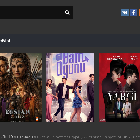
ЬМЫ
rkRuHD
»
Сериалы
» Сказка на острове турецкий сериал на русском языке в