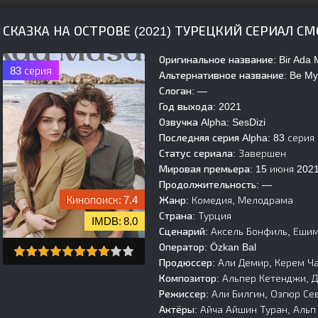
СКАЗКА НА ОСТРОВЕ (2021) ТУРЕЦКИЙ СЕРИАЛ С
Оригинальное название:
Bir Ada 
83 серия
Альтернативное название:
Be My
Слоган:
—
Год выхода:
2021
Озвучка Alpha:
SesDizi
Последняя серия Alpha:
83 серия
Статус сериала:
Завершен
Мировая премьера:
15 июня 202
Продолжительность:
—
7.4
Жанр:
Комедия, Мелодрама
Страна:
Турция
8.0
Сценарий:
Аксель Бонфиль, Ешим
Оператор:
Özkan Bal
Продюссер:
Али Демир, Керем Ч
Композитор:
Альпер Кетенджи, 
Режиссер:
Али Билгин, Озгюр Се
Актёры:
Айча Айшин Туран, Альп