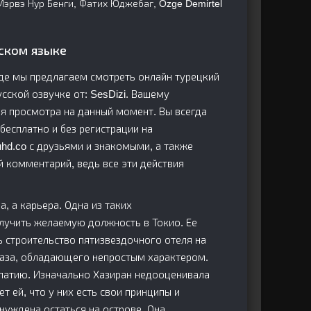
Мэрвэ Нур Бенги, Фатих Юджебаг, Özge Demirtel
сском языке
 где мы предлагаем смотреть онлайн турецкий
русской озвучке от: SesDizi. Вашему
я просмотра на данный момент. Вы всегда
бесплатно и без регистрации на
ruhd.co с друзьями и знакомыми, а также
й комментарий, ведь все эти действия
, а карьера. Одна из таких
лучить желаемую должность в Токио. Ее
ь строительство пятизвездочного отеля на
раза, обладающего непростым характером.
мпатию. Изначально Хазиран недооценивала
т ей, что у них есть свои принципы и
нуждена остаться на острове. Она