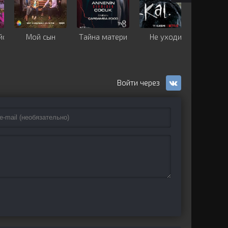
йся
Мой сын
Тайна матери
Не уходи
Эршан