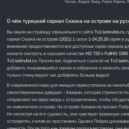
Чолак, Бедия Энер, Рами Нарин, 
О чём турецкий сериал Сказка на острове на ру
Вы зашли на страницу официального сайта Tv2.turkruhd.co,
сериал Сказка на острове (2021) 1 сезон 1-24,25,26 серия в 
вниманию предоставляются все доступные серии сериала дл
можете смотреть в хорошем качестве HD 720 и FullHD 1080 
Tv2.turkruhd.co. Просим вас поделиться ссылкой на Tv2.turk
добавить понравившийся сериал в избранное и написать сво
только стимулируют нас добавлять больше видео!
В современном мире для женщин первостепенна не женитьба
самоотверженных девушек - Хазиран, которая стремится по
отправляют на переговоры с островитянами, чтобы обсудит
их живописном острове. На острове Хазиран встречает Пой
Но несмотря на его суровость, она чувствует взаимную си
островитян, считая их простаками. Однако Пойраз доказывае
ценности. После того как Хазиран пропускает паром, она вы