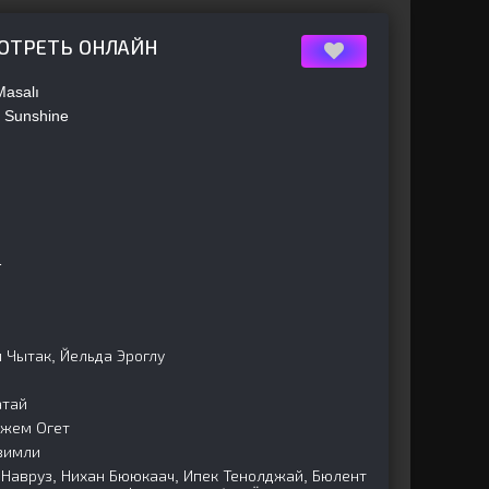
МОТРЕТЬ ОНЛАЙН
Masalı
 Sunshine
1
 Чытак, Йельда Эроглу
атай
Джем Огет
вимли
 Навруз, Нихан Бююкаач, Ипек Тенолджай, Бюлент