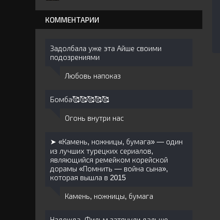
КОММЕНТАРИИ
Задолбала уже эта Айше своими
подозрениями
Любовь напоказ
Бомба🥰🥰🥰🥰🥰
Огонь внутри нас
➤ «Камень, ножницы, бумага» — один
из лучших турецких сериалов,
являющийся ремейком корейской
дорамы «Помнить — война сына»,
которая вышла в 2015
Камень, ножницы, бумага
Надежда. Фильм затянули дальше