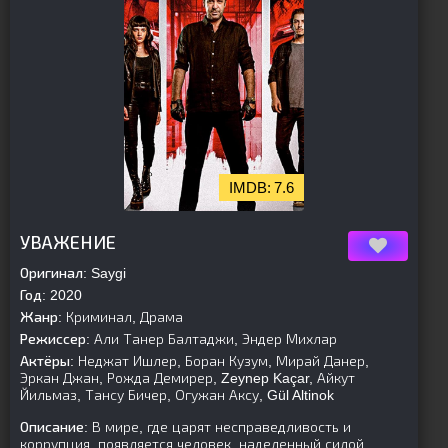
7.6
[is-parent]
[/is-parent]
УВАЖЕНИЕ
Оригинал:
Saygi
Год:
2020
Жанр:
Криминал, Драма
Режиссер:
Али Танер Балтаджи, Эндер Михлар
Актёры:
Неджат Ишлер, Боран Кузум, Мирай Данер,
Эркан Джан, Рожда Демирер, Zeynep Kaçar, Айкут
Йильмаз, Тансу Бичер, Огужан Аксу, Gül Altinok
Описание:
В мире, где царят несправедливость и
коррупция, появляется человек, наделенный силой