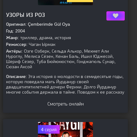
[is-parent]
[/is-parent]
УЗОРЫ ИЗ РОЗ
Оригинал:
Çemberimde Gül Oya
Год:
2004
Жанр:
триллер, драма, история
Режиссер:
Чаган Ырмак
Актёры:
Озге Озберк, Сельда Алькор, Мехмет Али
Нуроглу, Мелиса Сёзен, Кенан Баль, Ишил Юджесой,
Шериф Сезер, Туба Бюйюкюстюн, Гонджагюль Сунар,
Сюзан Аксой
Описание:
Эта история о молодости в семидесятые годы,
которую поведала мать Йурданур своей
двадцатипятилетней дочери Ферихи. Долго Йурданур
многие события держала в тайне. Поводом к ее рассказу
Смотреть онлайн
4 серия