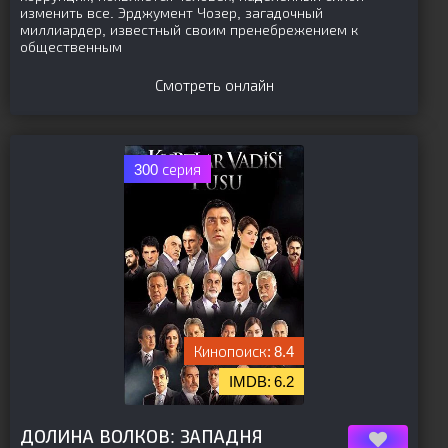
изменить все. Эрджумент Чозер, загадочный
миллиардер, известный своим пренебрежением к
общественным
Смотреть онлайн
300 серия
8.4
6.2
[is-parent]
[/is-parent]
ДОЛИНА ВОЛКОВ: ЗАПАДНЯ