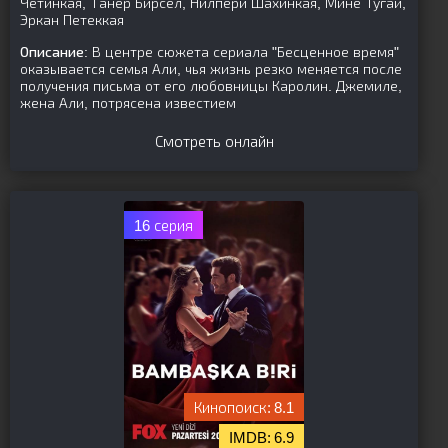
Четинкая, Танер Бирсел, Нилпери Шахинкая, Мине Тугай,
Эркан Петеккая
Описание:
В центре сюжета сериала "Бесценное время"
оказывается семья Али, чья жизнь резко меняется после
получения письма от его любовницы Каролин. Джемиле,
жена Али, потрясена известием
Смотреть онлайн
16 серия
8.1
6.9