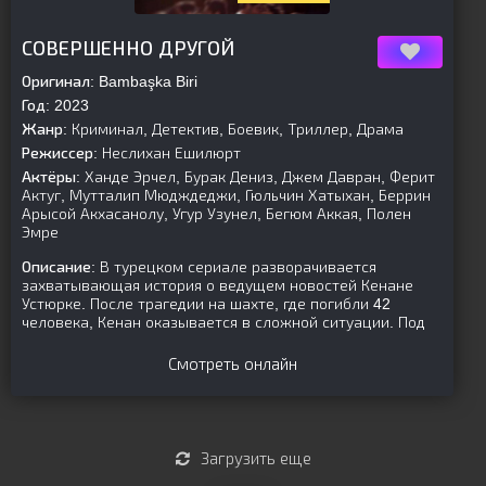
[is-parent]
[/is-parent]
СОВЕРШЕННО ДРУГОЙ
Оригинал:
Bambaşka Biri
Год:
2023
Жанр:
Криминал, Детектив, Боевик, Триллер, Драма
Режиссер:
Неслихан Ешилюрт
Актёры:
Ханде Эрчел, Бурак Дениз, Джем Давран, Ферит
Актуг, Мутталип Мюдждеджи, Гюльчин Хатыхан, Беррин
Арысой Акхасанолу, Угур Узунел, Бегюм Аккая, Полен
Эмре
Описание:
В турецком сериале разворачивается
захватывающая история о ведущем новостей Кенане
Устюрке. После трагедии на шахте, где погибли 42
человека, Кенан оказывается в сложной ситуации. Под
Смотреть онлайн
Загрузить еще