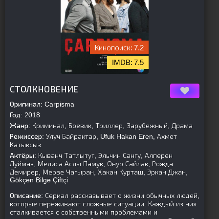
7.2
7.5
[is-parent]
[/is-parent]
СТОЛКНОВЕНИЕ
Оригинал:
Carpisma
Год:
2018
Жанр:
Криминал, Боевик, Триллер, Зарубежный, Драма
Режиссер:
Улуч Байрактар, Ufuk Hakan Eren, Ахмет
Катыксыз
Актёры:
Кыванч Татлытуг, Эльчин Сангу, Алперен
Дуймаз, Мелиса Аслы Памук, Онур Сайлак, Рожда
Демирер, Мерве Чагыран, Хакан Курташ, Эркан Джан,
Gökçen Bilge Çiftçi
Описание:
Сериал рассказывает о жизни обычных людей,
которые переживают сложные ситуации. Каждый из них
сталкивается с собственными проблемами и