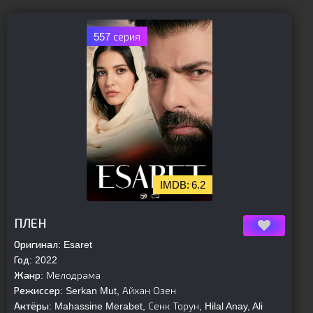
557 серия
6.2
[is-parent]
[/is-parent]
ПЛЕН
Оригинал:
Esaret
Год:
2022
Жанр:
Мелодрама
Режиссер:
Serkan Mut, Айхан Озен
Актёры:
Mahassine Merabet, Сенк Торун, Hilal Anay, Ali