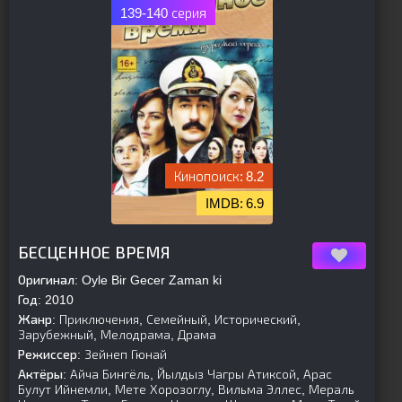
139-140 серия
8.2
6.9
[is-parent]
[/is-parent]
БЕСЦЕННОЕ ВРЕМЯ
Оригинал:
Oyle Bir Gecer Zaman ki
Год:
2010
Жанр:
Приключения, Семейный, Исторический,
Зарубежный, Мелодрама, Драма
Режиссер:
Зейнеп Гюнай
Актёры:
Айча Бингёль, Йылдыз Чагры Атиксой, Арас
Булут Ийнемли, Мете Хорозоглу, Вильма Эллес, Мераль