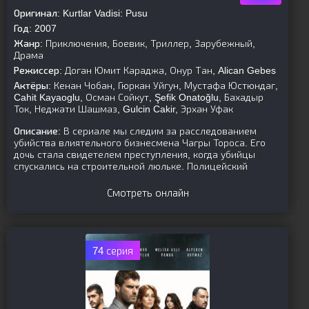
Оригинал:
Kurtlar Vadisi: Pusu
Год:
2007
Жанр:
Приключения, Боевик, Триллер, Зарубежный,
Драма
Режиссер:
Доган Юмит Караджа, Онур Тан, Alican Gebes
Актёры:
Кенан Чобан, Гюркан Уйгун, Мустафа Юстюндаг,
Cahit Kayaoglu, Осман Сойкут, Şefik Onatoğlu, Бахадыр
Ток, Неджати Шашмаз, Gulcin Cakir, Эрхан Уфак
Описание:
В сериале мы следим за расследованием
убийства влиятельного бизнесмена Чагры Тороса. Его
дочь стала свидетелем преступления, когда убийцы
спускались на строительной люльке. Полицейский
Смотреть онлайн
74 серия