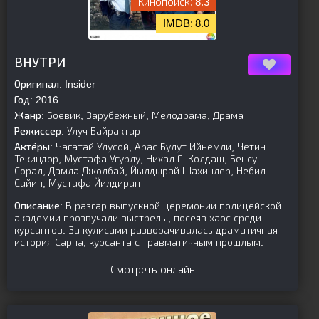
8.3
8.0
[is-parent]
[/is-parent]
ВНУТРИ
Оригинал:
Insider
Год:
2016
Жанр:
Боевик, Зарубежный, Мелодрама, Драма
Режиссер:
Улуч Байрактар
Актёры:
Чагатай Улусой, Арас Булут Ийнемли, Четин
Текиндор, Мустафа Угурлу, Нихал Г. Колдаш, Бенсу
Сорал, Дамла Джолбай, Йылдырай Шахинлер, Небил
Сайин, Мустафа Йилдиран
Описание:
В разгар выпускной церемонии полицейской
академии прозвучали выстрелы, посеяв хаос среди
курсантов. За кулисами разворачивалась драматичная
история Сарпа, курсанта с травматичным прошлым.
Смотреть онлайн