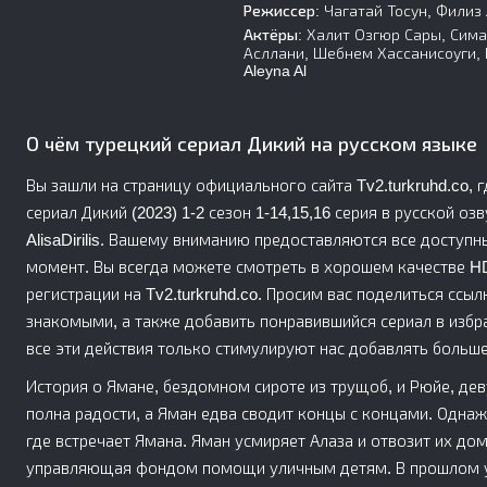
Режиссер:
Чагатай Тосун, Филиз
Актёры:
Халит Озгюр Сары, Симай
Асллани, Шебнем Хассанисоуги, 
Aleyna Al
О чём турецкий сериал Дикий на русском языке
Вы зашли на страницу официального сайта Tv2.turkruhd.co,
сериал Дикий (2023) 1-2 сезон 1-14,15,16 серия в русской озв
AlisaDirilis. Вашему вниманию предоставляются все доступ
момент. Вы всегда можете смотреть в хорошем качестве HD 
регистрации на Tv2.turkruhd.co. Просим вас поделиться ссылк
знакомыми, а также добавить понравившийся сериал в избр
все эти действия только стимулируют нас добавлять больше
История о Ямане, бездомном сироте из трущоб, и Рюйе, де
полна радости, а Яман едва сводит концы с концами. Однаж
где встречает Ямана. Яман усмиряет Алаза и отвозит их дом
управляющая фондом помощи уличным детям. В прошлом у Н