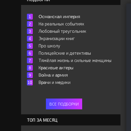
Ocмaнcкaя импepия
На реальных событиях
Любовный треугольник
Экранизации книг
Про школу
Полицейские и детективы
Тяжёлая жизнь и сильные женщины
Кpacивыe aктepы
Вoйнa и apмия
Вpaчи и мeдики
ВСЕ ПОДБОРКИ
ТОП ЗА МЕСЯЦ