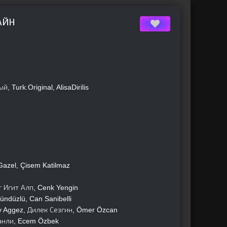
АЙН
 Turk.Original, AlisaDirilis
azel, Çisem Katilmaz
 Игит Алп, Cenk Yengin
ündüzlü, Can Sanibelli
ay Aggez, Дилек Сезгин, Ömer Özcan
анли, Ecem Özbek