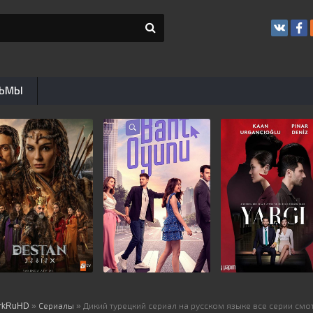
ЬМЫ
rkRuHD
»
Сериалы
» Дикий турецкий сериал на русском языке все серии смо