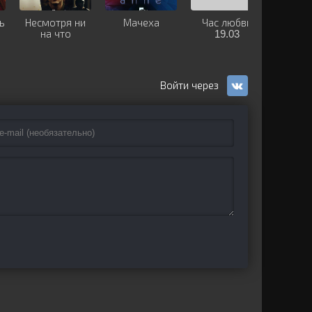
ь
Несмотря ни
Мачеха
Час любви
Культ
на что
19.03