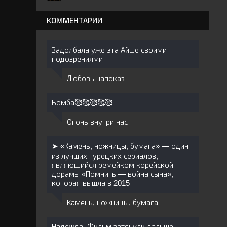
КОММЕНТАРИИ
Задолбала уже эта Айше своими
подозрениями
Любовь напоказ
Бомба🥰🥰🥰🥰🥰
Огонь внутри нас
➤ «Камень, ножницы, бумага» — один
из лучших турецких сериалов,
являющийся ремейком корейской
дорамы «Помнить — война сына»,
которая вышла в 2015
Камень, ножницы, бумага
Надежда. Фильм затянули дальше