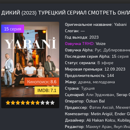
ДИКИЙ (2023) ТУРЕЦКИЙ СЕРИАЛ СМОТРЕТЬ ОНЛ
Оригинальное название:
Yabani
15 серия
Слоган:
—
Год выхода:
2023
Озвучка TRHD:
Voize
Озвучка Alpha:
Рус. Дублированный,
Последняя серия Alpha:
15 серия
Статус сериала:
В эфире
Мировая премьера:
12.09.2023
Продолжительность:
144
8.6
Жанр:
драма, мелодрама
Страна:
Турция
7.1
Сценарий:
Али Эрдживан, Serap G
Оператор:
Özkan Bal
Продюссер:
Фатих Аксой, Мехмет
Композитор:
Metin Arigül, Ender G
Дизайнер:
Ali Hakan Kolcu, Kubil
Редактор:
Махмут Аран, Якуп Ин