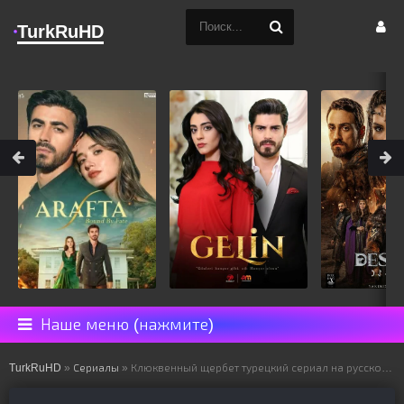
TurkRuHD
Наше меню (нажмите)
TurkRuHD
»
Сериалы
» Клюквенный щербет турецкий сериал на русском языке все серии смотреть онлайн бесплатно подряд