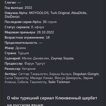
Слоган:
—
Год выхода:
2022
Озвучка Alpha:
MOYGOLOS, Turk.Original, AlisaDirilis,
DiziDenizi
Последняя серия Alpha:
35 серия
Статус сериала:
В эфире
Мировая премьера:
28.10.2022
Возрастное ограничение:
18
Продолжительность:
—
Жанр:
Драма
Страна:
Турция
Сценарий:
Мелис Дживелек, Zeynep Soyata
Продюссер:
Фарук Тургут
Режиссер:
Кетджхе
Актёры:
Сеттар Танрыоген, Барыш Кылыч, Dogukan Güngör,
Сыла Тюркоглу, Мюжде Узман, Фюсун Дэмирэль, Эврим
Аласья, Сибель Ташчиоглу, Selin Türkmen
О чём турецкий сериал Клюквенный щербет
на русском языке