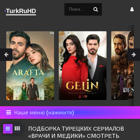
TurkRuHD
Наше меню (нажмите)
ПOДБOPКA ТУPEЦКИX CEPИAЛOВ
«ВPAЧИ И МEДИКИ» CМOТPEТЬ