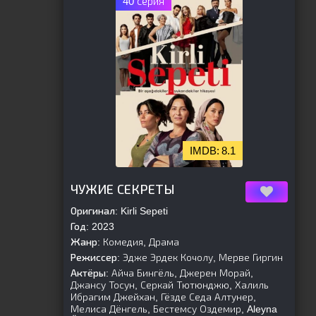
40 серия
8.1
[is-parent]
[/is-parent]
ЧУЖИЕ СЕКРЕТЫ
Оригинал:
Kirli Sepeti
Год:
2023
Жанр:
Комедия, Драма
Режиссер:
Эдже Эрдек Кочолу, Мерве Гиргин
Актёры:
Айча Бингёль, Джерен Морай,
Джансу Тосун, Серкай Тютюнджю, Халиль
Ибрагим Джейхан, Гёзде Седа Алтунер,
Мелиса Дёнгель, Бестемсу Оздемир, Aleyna