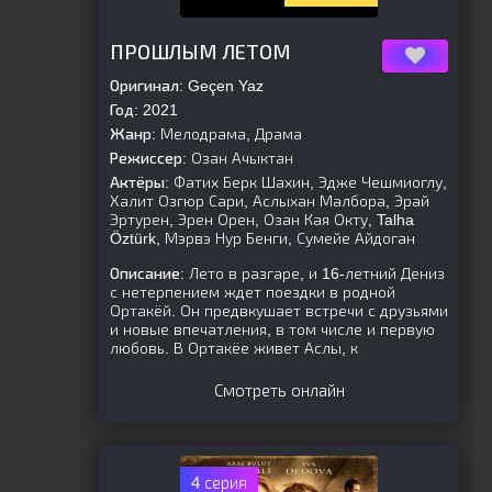
[is-parent][/is-parent]
ПРОШЛЫМ ЛЕТОМ
Оригинал:
Geçen Yaz
Год:
2021
Жанр:
Мелодрама, Драма
Режиссер:
Озан Ачыктан
Актёры:
Фатих Берк Шахин, Эдже Чешмиоглу,
Халит Озгюр Сари, Аслыхан Малбора, Эрай
Эртурен, Эрен Орен, Озан Кая Окту, Talha
Öztürk, Мэрвэ Нур Бенги, Сумейе Айдоган
Описание:
Лето в разгаре, и 16-летний Дениз
с нетерпением ждет поездки в родной
Ортакёй. Он предвкушает встречи с друзьями
и новые впечатления, в том числе и первую
любовь. В Ортакёе живет Аслы, к
Смотреть онлайн
4 серия