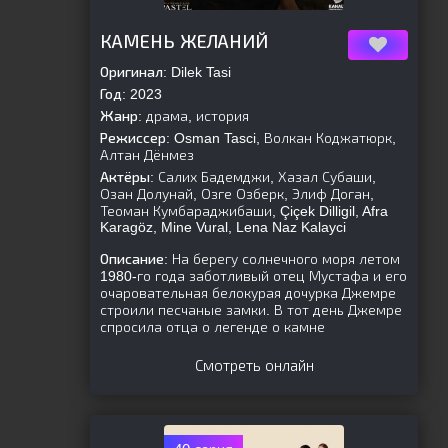
[is-parent]
[/is-parent]
КАМЕНЬ ЖЕЛАНИЙ
Оригинал:
Dilek Tasi
Год:
2023
Жанр:
драма, история
Режиссер:
Osman Tasci, Волкан Коджатюрк,
Алтан Дёнмез
Актёры:
Салих Бадемджи, Хазал Субаши,
Озан Долунай, Озге Озберк, Элиф Доган,
Теоман Кумбараджибаши, Çiçek Dilligil, Afra
Karagöz, Mine Vural, Lena Naz Kalayci
Описание:
На берегу солнечного моря летом
1980-го года заботливый отец Мустафа и его
очаровательная белокурая дочурка Джемре
строили песчаные замки. В тот день Джемре
спросила отца о легенде о камне
Смотреть онлайн