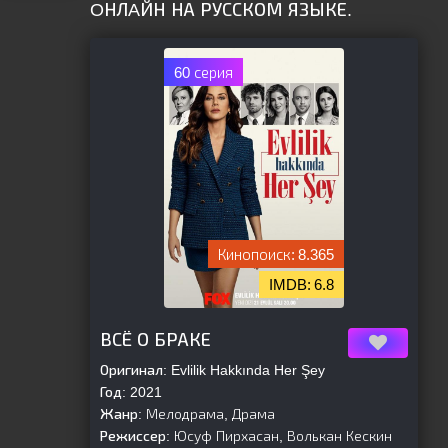
OНЛAЙН НА РУССКОМ ЯЗЫКЕ.
60 серия
8.365
6.8
[is-parent]
[/is-parent]
ВСЁ О БРАКЕ
Оригинал:
Evlilik Hakkında Her Şey
Год:
2021
Жанр:
Мелодрама, Драма
Режиссер:
Юсуф Пирхасан, Волькан Кескин