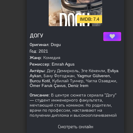
7.4
[is-parent]
[/is-parent]
ДОГУ
Оригинал:
Dogu
Год:
2021
Жанр:
Комедия
Режиссер:
Emrah Agus
Актёры:
Догу Демирколь, Эге Кёкенли, Evliya
Aykan, Бану Фотоджан, Yagmur Gülveren,
Burcu Kotil, Кубилай Тунчер, Чагла Озавджи,
Ömer Faruk Çavus, Deniz Irem
Описание:
В центре сюжета сериала "Догу"
— студент инженерного факультета,
мечтающий стать комиком. Но родители,
врачи по профессии, настаивают на
получении диплома и высокооплачиваемой
Смотреть онлайн