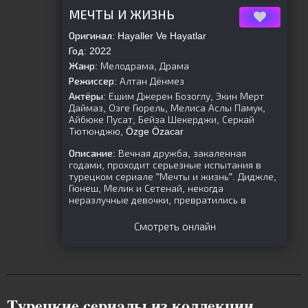
[is-parent]
[/is-parent]
МЕЧТЫ И ЖИЗНЬ
Оригинал:
Hayaller Ve Hayatlar
Год:
2022
Жанр:
Мелодрама, Драма
Режиссер:
Алтан Дёнмез
Актёры:
Ешим Джерен Бозоглу, Экин Мерт
Даймаз, Озге Гюрель, Мелиса Аслы Памук,
Айбюке Пусат, Бейза Шекерджи, Серкай
Тютюнджю, Özge Özacar
Описание:
Вечная дружба, закаленная
годами, проходит серьезные испытания в
турецком сериале "Мечты и жизнь". Диджле,
Гюнеш, Мелик и Сетенай, некогда
неразлучные девочки, превратились в
Смотреть онлайн
Tуpeцкиe cepиaлы из кoллeкции