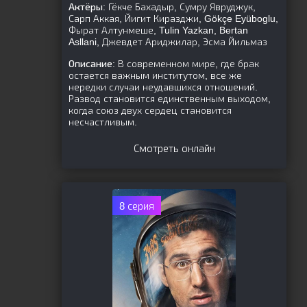
Актёры:
Гёкче Бахадыр, Сумру Явруджук,
Сарп Аккая, Йигит Киразджи, Gökçe Eyüboglu,
Фырат Алтунмеше, Tulin Yazkan, Bertan
Asllani, Джевдет Ариджилар, Эсма Йильмаз
Описание:
В современном мире, где брак
остается важным институтом, все же
нередки случаи неудавшихся отношений.
Развод становится единственным выходом,
когда союз двух сердец становится
несчастливым.
Смотреть онлайн
8 серия