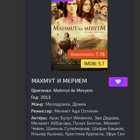
7.78
5.7
[is-parent]
[/is-parent]
МАХМУТ И МЕРИЕМ
Оригинал:
Mahmut ile Meryem
Год:
2013
Жанр:
Мелодрама, Драма
Режиссер:
Мехмет Ада Озтекин
Актёры:
Арас Булут Ийнемли, Эва Дедова,
Мелахет Аббасова, Полат Билгин, Мехмет
Чевик, Шамиль Сулейманов, Шафак Башкая,
Илькер Кызмаз, Кристина Крепела, Уфук Сен