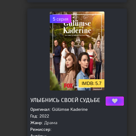
5 серия
5.7
[is-parent]
[/is-parent]
УЛЫБНИСЬ СВОЕЙ СУДЬБЕ
Оригинал:
Gülümse Kaderine
Год:
2022
Жанр:
Драма
Режиссер: