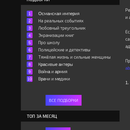
Р
Ocмaнcкaя импepия
и 
На реальных событиях
Любовный треугольник
Ес
Экранизации книг
с
Про школу
ад
Полицейские и детективы
Тяжёлая жизнь и сильные женщины
Пр
Кpacивыe aктepы
a
Вoйнa и apмия
Вpaчи и мeдики
1.
ВСЕ ПОДБОРКИ
ТОП ЗА МЕСЯЦ