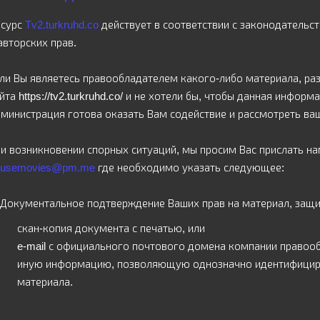
есурс
Tv2.turkruhd.co
действует в соответствии с законодатель
авторских прав.
ли Вы являетесь правообладателем какого-либо материала, ра
айта
https://tv2.turkruhd.co/
и не хотели бы, чтобы данная информа
министрация готова оказать Вам содействие и рассмотреть ва
и возникновении спорных ситуаций, мы просим Вас прислать н
busemovies@pm.me
где необходимо указать следующее:
Документальное подтверждение Ваших прав на материал, защ
скан-копия документа с печатью, или
e-mail с официального почтового домена компании правооб
иную информацию, позволяющую однозначно идентифициро
материала.