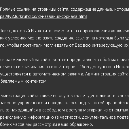
Прямые ссылки на страницы сайта, содержащие данные, которы
tps://tv2.turkruhd.co/id-название-сериала.html
Текст, который Вы хотите поместить в сопровождении удаляемо
ких условиях можно взять сведения, ссылки на которые были у
го, чтобы посетители могли взять от Вас всю интересующую и
сь размещенный на сайте контент представляет собой материа
осмотра и скачивания в сети Интернет. Сбор доступных в Инте
уществляется в автоматическом режиме. Администрация сайта 
обавляемым контентом.
министрация сайта также не осуществляет деятельность, связ
законно украденного и находящегося под защитой правооблад
лько находящийся в свободном доступе материал из открытых
речисленную информацию (в частности, документальное подтве
бочих часов мы рассмотрим ваше обращение.