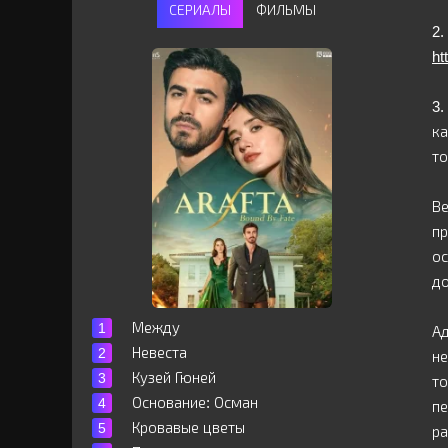
СЕРИАЛЫ
ФИЛЬМЫ
2.
ht
3.
ка
то
Ве
пр
ос
д
Между
Ад
Невеста
не
Кузей Гюней
то
Основание: Осман
пе
Кровавые цветы
ра