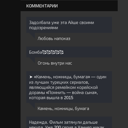
КОММЕНТАРИИ
Задолбала уже эта Айше своими
подозрениями
Любовь напоказ
Бомба🥰🥰🥰🥰🥰
Огонь внутри нас
➤ «Камень, ножницы, бумага» — один
из лучших турецких сериалов,
являющийся ремейком корейской
дорамы «Помнить — война сына»,
которая вышла в 2015
Камень, ножницы, бумага
Надежда. Фильм затянули дальше
некуда. Уже 200 серия а Ханчер никак