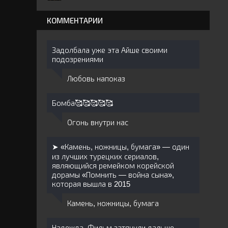
КОММЕНТАРИИ
Задолбала уже эта Айше своими
подозрениями
Любовь напоказ
Бомба🥰🥰🥰🥰🥰
Огонь внутри нас
➤ «Камень, ножницы, бумага» — один
из лучших турецких сериалов,
являющийся ремейком корейской
дорамы «Помнить — война сына»,
которая вышла в 2015
Камень, ножницы, бумага
Надежда. Фильм затянули дальше