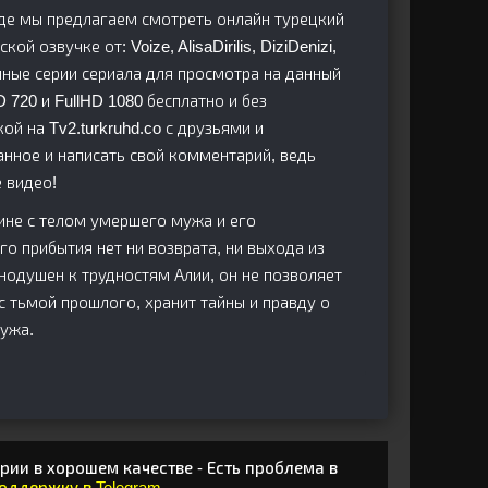
 где мы предлагаем смотреть онлайн турецкий
й озвучке от: Voize, AlisaDirilis, DiziDenizi,
пные серии сериала для просмотра на данный
720 и FullHD 1080 бесплатно и без
ой на Tv2.turkruhd.co с друзьями и
анное и написать свой комментарий, ведь
 видео!
ине с телом умершего мужа и его
го прибытия нет ни возврата, ни выхода из
нодушен к трудностям Алии, он не позволяет
 с тьмой прошлого, хранит тайны и правду о
мужа.
рии в хорошем качестве - Есть проблема в
поддержку в Telegram