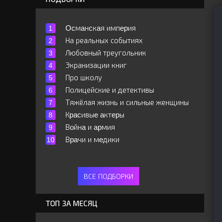
Ocмaнcкaя импepия
На реальных событиях
Любовный треугольник
Экранизации книг
Про школу
Полицейские и детективы
Тяжёлая жизнь и сильные женщины
Кpacивыe aктepы
Вoйнa и apмия
Вpaчи и мeдики
ВСЕ ПОДБОРКИ
ТОП ЗА МЕСЯЦ