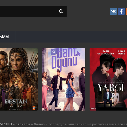
ЬМЫ
rkRuHD
»
Сериалы
» Далекий город турецкий сериал на русском языке все с