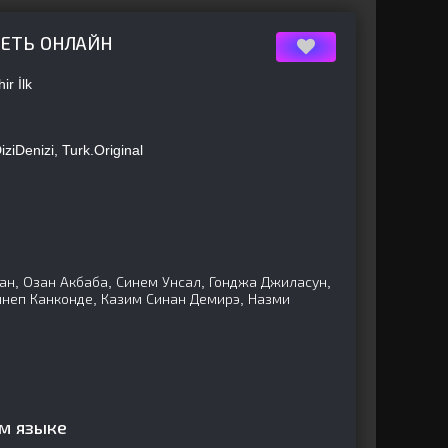
РЕТЬ ОНЛАЙН
r İlk
DiziDenizi, Turk.Original
н, Озан Акбаба, Синем Унсал, Гонджа Джиласун,
неп Канконде, Казим Синан Демирэ, Назми
ом языке