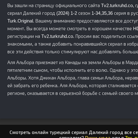
Вы зашли на страницу официального сайта Tv2.turkruhd.co,
сериал Далекий город (2024) 1-2 сезон 1-34,35,36 серия в русско
Turk.Original. Вашему вниманию предоставляются все досту
момент. Вы всегда можете смотреть в хорошем качестве HD 
регистрации на Tv2.turkruhd.co. Просим вас поделиться ссылк
знакомыми, а также добавить понравившийся сериал в избр
все эти действия только стимулируют нас добавлять больше
Аля Альбора приезжает из Канады на земли Альборы в Мард
пятилетним сыном, чтобы исполнить его волю. Однако у это
Альборы. Хотя Джихан Альбора, глава семьи Альбора, нерав
ей забрать его ребенка. Аля Альбора, которая сталкивается
регионе, оказывается в серьезной борьбе с семьей своего 
Смотреть онлайн турецкий сериал Далекий город все се
сериалом?
Пиши сюда
или в
Тех. 