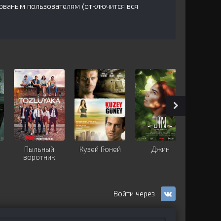
рованым пользователям (отключится вся
Пыльный
Кузей Гюней
Джин
Я откр
воротник
та