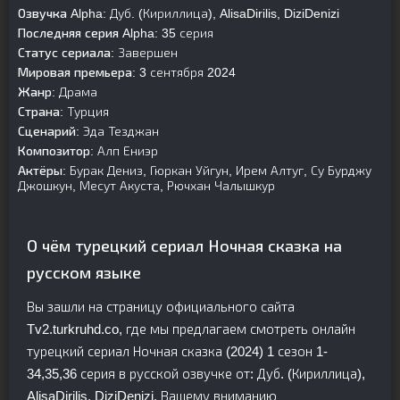
Озвучка Alpha:
Дуб. (Кириллица), AlisaDirilis, DiziDenizi
Последняя серия Alpha:
35 серия
Статус сериала:
Завершен
Мировая премьера:
3 сентября 2024
Жанр:
Драма
Страна:
Турция
Сценарий:
Эда Тезджан
Композитор:
Алп Ениэр
Актёры:
Бурак Дениз, Гюркан Уйгун, Ирем Алтуг, Су Бурджу
Джошкун, Месут Акуста, Рючхан Чалышкур
О чём турецкий сериал Ночная сказка на
русском языке
Вы зашли на страницу официального сайта
Tv2.turkruhd.co, где мы предлагаем смотреть онлайн
турецкий сериал Ночная сказка (2024) 1 сезон 1-
34,35,36 серия в русской озвучке от: Дуб. (Кириллица),
AlisaDirilis, DiziDenizi. Вашему вниманию