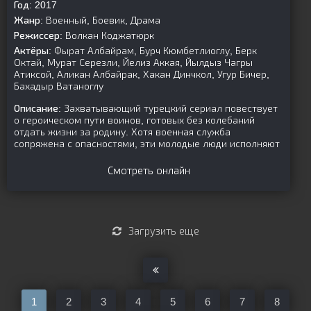
Год:
2017
Жанр:
Военный, Боевик, Драма
Режиссер:
Волкан Коджатюрк
Актёры:
Фырат Албайрам, Бурч Кюмбетлиоглу, Берк
Октай, Мурат Серезли, Йелиз Аккая, Йылдыз Чагры
Атиксой, Аликан Албайрак, Хакан Динчкол, Угур Бичер,
Бахадыр Ватаноглу
Описание:
Захватывающий турецкий сериал повествует
о героическом пути воинов, готовых без колебаний
отдать жизни за родину. Хотя военная служба
сопряжена с опасностями, эти молодые люди исполняют
Смотреть онлайн
Загрузить еще
1
2
3
4
5
6
7
8