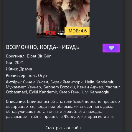
4.6
[is-parent]
[/is-parent]
ВОЗМОЖНО, КОГДА-НИБУДЬ
Оригинал:
Elbet Bir Gün
Год:
2021
Жанр:
Драма
Режиссер:
Гюль Огуз
Актёры:
Синем Унсал, Бурак Ямантюрк, Helin Kandemir,
Мухаммет Узунер, Sebnem Bozoklu, Кенан Аджар, Yagmur
Ozbasmaci, Eylül Kandemir, Омер Генк, Ulvi Kahyaoglu
Описание:
В живописной анатолийской деревне прошлое
возвращается, когда под обломками снесенного дома
обнаруживают останки пяти людей. Эта находка
раскрывает тайны прошлого Фериде, которая когда-то
Смотреть онлайн