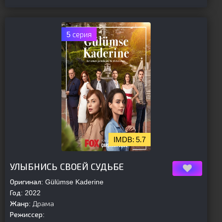
5 серия
5.7
[is-parent]
[/is-parent]
УЛЫБНИСЬ СВОЕЙ СУДЬБЕ
Оригинал:
Gülümse Kaderine
Год:
2022
Жанр:
Драма
Режиссер: