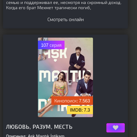
семью и поддерживал ее, несмотря на скромный доход.
Когда его брат Мехмет трагически погиб,
Смотреть онлайн
107 серия
7.563
7.3
[is-parent]
[/is-parent]
ЛЮБОВЬ, РАЗУМ, МЕСТЬ
Оригинал:
Aşk Mantık İntikam