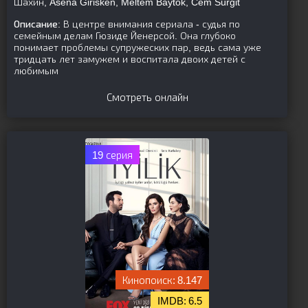
Шахин, Asena Girisken, Meltem Baytok, Cem Sürgit
Описание:
В центре внимания сериала - судья по
семейным делам Гюзиде Йенерсой. Она глубоко
понимает проблемы супружеских пар, ведь сама уже
тридцать лет замужем и воспитала двоих детей с
любимым
Смотреть онлайн
19 серия
8.147
6.5