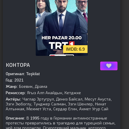
6.9
[is-parent]
[/is-parent]
КОНТОРА
Оригинал:
Teşkilat
Год:
2021
Жанр:
Боевик, Драма
Режиссер:
Ягыз Алп Акайдын, Кетджхе
Актёры:
Чаглар Эртугрул, Дениз Байсал, Месут Акуста,
Эзги Эюбоглу, Тунджер Салман, Эзги Шенлер, Нихат
Алтынкая, Мехмет Уста, Сердар Егин, Ахмет Угур Сай
Описание:
В 1995 году в Германии антииностранные
протесты превратились в трагедию для турецкой семьи,
чей дом подожгли. Осиротевший мальчик, которого