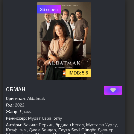
36 серия
5.6
[is-parent]
[/is-parent]
ОБМАН
Оригинал:
Aldatmak
Год:
2022
Жанр:
Драма
Режиссер:
Мурат Сарачоглу
Актёры:
Вахиде Перчин, Эрджан Кесал, Мустафа Уурлу,
Юсуф Чим, Джем Бендер, Feyza Sevil Güngör, Джанер