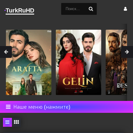
TurkRuHD
Наше меню (нажмите)