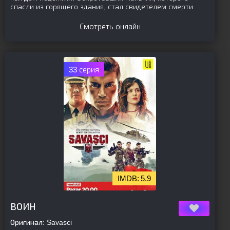
спасли из горящего здания, стал свидетелем смерти
Смотреть онлайн
33 серия
5.9
[is-parent]
[/is-parent]
ВОИН
Оригинал:
Savasci