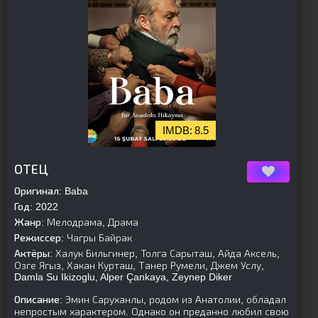
8.5
[is-parent]
[/is-parent]
ОТЕЦ
Оригинал:
Baba
Год:
2022
Жанр:
Мелодрама, Драма
Режиссер:
Чагры Байрак
Актёры:
Халук Бильгинер, Толга Сарыташ, Айда Аксель,
Озге Ягыз, Хакан Курташ, Танер Румели, Джем Услу,
Damla Su Ikizoglu, Alper Çankaya, Zeynep Diker
Описание:
Эмин Саруханлы, родом из Анатолии, обладал
непростым характером. Однако он преданно любил свою