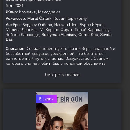
Год:
2021
Жанр:
Комедия, Мелодрама
Режиссер:
Murat Öztürk, Корай Керимоглу
Актёры:
Бурджу Озберк, Ильхан Шен, Бурак Йёрюк,
Мелиса Дёнгель, М. Корхан Фират, Гюнай Каракаоглу,
Зейнеп Канконде, Suleyman Atanisev, Ceren Koç, Sevda
Bas
Описание:
Сериал повествует о жизни Эсры, красивой и
беззаботной девушки, убежденной, что богатство -
единственный путь к счастью. Замужество с Озаном,
которого она не любит, было попыткой обеспечить
Смотреть онлайн
6 серия