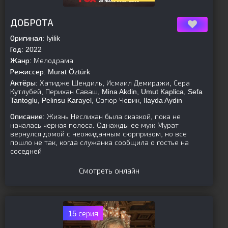
[is-parent]
[/is-parent]
ДОБРОТА
Оригинал:
Iyilik
Год:
2022
Жанр:
Мелодрама
Режиссер:
Murat Öztürk
Актёры:
Хатидже Шендиль, Исмаил Демирджи, Сера
Кутлубей, Перихан Саваш, Mina Akdin, Umut Kaplica, Sefa
Tantoglu, Pelinsu Karayel, Озгюр Чевик, Ilayda Aydin
Описание:
Жизнь Неслихан была сказкой, пока не
началась черная полоса. Однажды ее муж Мурат
вернулся домой с неожиданным сюрпризом, но все
пошло не так, когда служанка сообщила о гостье на
соседней
Смотреть онлайн
15 серия