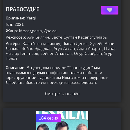
[is-parent]
[/is-parent]
ПРАВОСУДИЕ
Оригинал:
Yargi
Год:
2021
Жанр:
Мелодрама, Драма
Режиссер:
Али Билгин, Бесте Султан Касапогуллары
Актёры:
Каан Урганджиоглу, Пынар Дениз, Хусейн Авни
Даньял, Зейно Эраджар, Угур Аслан, Арда Анарат, Пынар
Чаглар Генчтюрк, Зейнеп Атылган, Онур Озайдын, Угур
Полат
Описание:
В турецком сериале "Правосудие" мы
знакомимся с двумя профессионалами в области
юриспруденции - адвокатом Ильгазом и прокурором
Джейлин. Вместе им приходится расследовать
Смотреть онлайн
184 серия