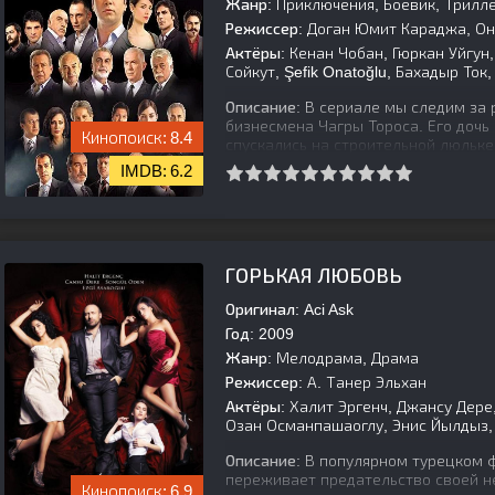
Жанр:
Приключения, Боевик, Трилл
Режиссер:
Доган Юмит Караджа, Ону
Актёры:
Кенан Чобан, Гюркан Уйгун,
Сойкут, Şefik Onatoğlu, Бахадыр Ток
Описание:
В сериале мы следим за 
бизнесмена Чагры Тороса. Его дочь
8.4
спускались на строительной люльке
6.2
[is-parent]
[/is-parent]
ГОРЬКАЯ ЛЮБОВЬ
Оригинал:
Aci Ask
Год:
2009
Жанр:
Мелодрама, Драма
Режиссер:
А. Танер Эльхан
Актёры:
Халит Эргенч, Джансу Дере,
Озан Османпашаоглу, Энис Йылдыз, 
Описание:
В популярном турецком 
переживает предательство своей не
6.9