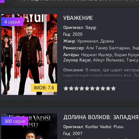
УВАЖЕНИЕ
4 серия
Оригинал:
Saygi
Год:
2020
Жанр:
Криминал, Драма
Режиссер:
Али Танер Балтаджи, Эн
Актёры:
Неджат Ишлер, Боран Кузум
Zeynep Kaçar, Айкут Йильмаз, Тансу 
Описание:
В мире, где царят неспра
наделенный силой изменить все. Э
известный своим пренебрежением 
7.6
[is-parent]
[/is-parent]
ДОЛИНА ВОЛКОВ: ЗАПАДНЯ
300 серия
Оригинал:
Kurtlar Vadisi: Pusu
Год:
2007