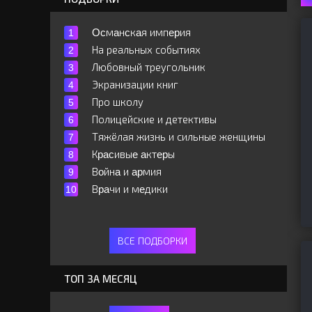
Ocмaнcкaя импepия
На реальных событиях
Любовный треугольник
Экранизации книг
Про школу
Полицейские и детективы
Тяжёлая жизнь и сильные женщины
Кpacивыe aктepы
Вoйнa и apмия
Вpaчи и мeдики
ВСЕ ПОДБОРКИ
ТОП ЗА МЕСЯЦ