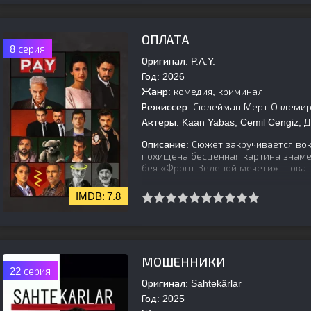
[is-parent]
[/is-parent]
ОПЛАТА
8 серия
Оригинал:
P.A.Y.
Год:
2026
Жанр:
комедия, криминал
Режиссер:
Сюлейман Мерт Оздеми
Актёры:
Kaan Yabas, Cemil Cengiz, 
Описание:
Сюжет закручивается вокр
похищена бесценная картина знаме
бея «Фронт Зеленой мечети». Пока 
7.8
[is-parent]
[/is-parent]
МОШЕННИКИ
22 серия
Оригинал:
Sahtekârlar
Год:
2025