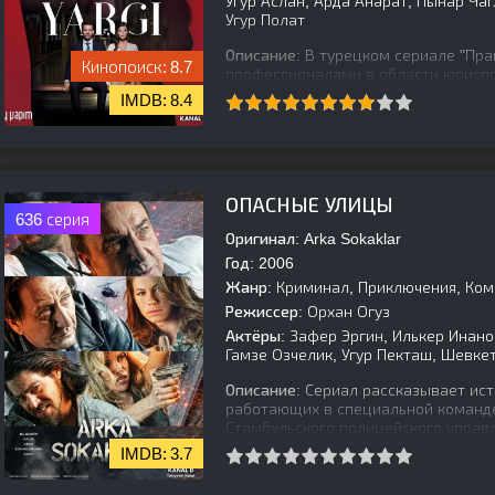
Угур Аслан, Арда Анарат, Пынар Ча
Угур Полат
Описание:
В турецком сериале "Пра
8.7
профессионалами в области юриспр
Джейлин. Вместе им приходится ра
8.4
[is-parent]
[/is-parent]
ОПАСНЫЕ УЛИЦЫ
636 серия
Оригинал:
Arka Sokaklar
Год:
2006
Жанр:
Криминал, Приключения, Ком
Режиссер:
Орхан Огуз
Актёры:
Зафер Эргин, Илькер Инаног
Гамзе Озчелик, Угур Пекташ, Шевке
Описание:
Сериал рассказывает ист
работающих в специальной команд
Стамбульского полицейского управл
3.7