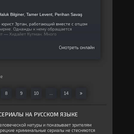
 Haluk Bilginer, Tamer Levent, Perihan Savaş
 юрист Эртан, работающий вместе с отцом
фирме. Однажды к нему обращается
нт — Хидайет Кутман. Много
Смотреть онлайн
ще
8
9
10
...
14
ЕРИАЛЫ НА РУССКОМ ЯЗЫКЕ
ловеческой натуры и показывает зрителям
Турецкие криминальные сериалы не стесняются