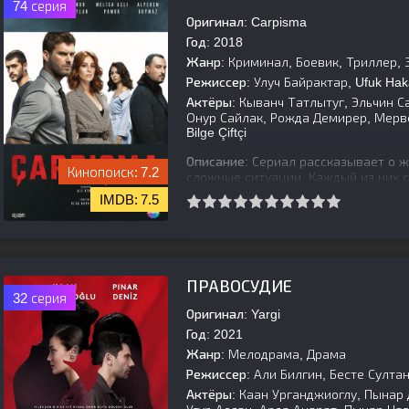
74 серия
Оригинал:
Carpisma
Год:
2018
Жанр:
Криминал, Боевик, Триллер,
Режиссер:
Улуч Байрактар, Ufuk Hak
Актёры:
Кыванч Татлытуг, Эльчин С
Онур Сайлак, Рожда Демирер, Мерв
Bilge Çiftçi
Описание:
Сериал рассказывает о 
7.2
сложные ситуации. Каждый из них 
сомнениями, пытаясь найти свое ме
7.5
[is-parent]
[/is-parent]
ПРАВОСУДИЕ
32 серия
Оригинал:
Yargi
Год:
2021
Жанр:
Мелодрама, Драма
Режиссер:
Али Билгин, Бесте Султа
Актёры:
Каан Урганджиоглу, Пынар 