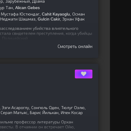
ер, Зарубежный, Драма
р Тан, Alican Gebes
 Мустафа Юстюндаг, Cahit Kayaoglu, Осман
, Неджати Шашмаз, Gulcin Cakir, Эрхан Уфак
расследованием убийства влиятельного
 стала свидетелем преступления, когда убийцы
. Полицейский
Смотреть онлайн
 Эзги Асароглу, Сонгюль Оден, Тюлуг Озлю,
Серап Матьяс, Барис Йилькан, Ипек Косар
фильме профессор литературы Орхан
весты. В отчаянии он встречает Ойю,