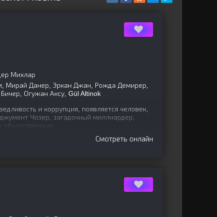
дер Михлар
, Мирай Данер, Эркан Джан, Рожда Демирер,
Бичер, Огужан Аксу, Gül Altinok
ведливость и коррупция, появляется человек,
рджумент Чозер, загадочный миллиардер,
к общественным
Смотреть онлайн