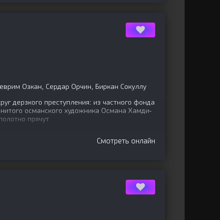
р
Деврим Озкан, Сердар Орчин, Биркан Сокуллу
уг дерзкого преступления: из частного фонда
нитого османского художника Османа Хамди-
полотно прячут
Смотреть онлайн