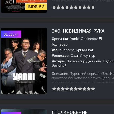
талантливую и загадочную девушку
5.3
[is-parent][/is-parent]
ЭХО: НЕВИДИМАЯ РУКА
91 серия
Оригинал:
Yanki: Görünmez El
Год:
2025
Жанр:
драма, криминал
Режиссер:
Озан Аксунгур
Актёры:
Джихангир Джейхан, Бедир 
Эргюней
Описание:
Турецкий сериал «Эхо: Н
простого банковского служащего, ч
упорно трудится, надеясь заслужит
[is-parent]
[/is-parent]
СТОЛКНОВЕНИЕ