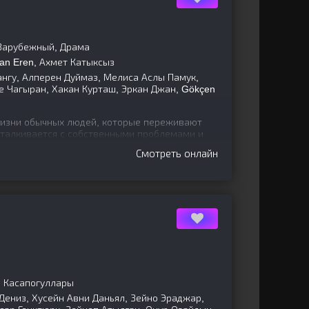
 Зарубежный, Драма
an Eren, Ахмет Катыксыз
ангу, Алперен Дуймаз, Мелиса Аслы Памук,
е Чагыран, Хакан Курташ, Эркан Джан, Gökçen
жизни обычных людей, которые переживают
сталкивается с собственными проблемами и
сто в мире. Главный
Смотреть онлайн
н Касапогуллары
Дениз, Хусейн Авни Даньял, Зейно Эраджар,