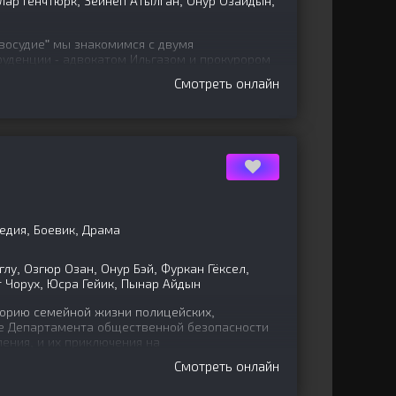
глар Генчтюрк, Зейнеп Атылган, Онур Озайдын,
восудие" мы знакомимся с двумя
уденции - адвокатом Ильгазом и прокурором
сследовать
Смотреть онлайн
едия, Боевик, Драма
лу, Озгюр Озан, Онур Бэй, Фуркан Гёксел,
т Чорух, Юсра Гейик, Пынар Айдын
орию семейной жизни полицейских,
е Департамента общественной безопасности
ения, и их приключения на
Смотреть онлайн