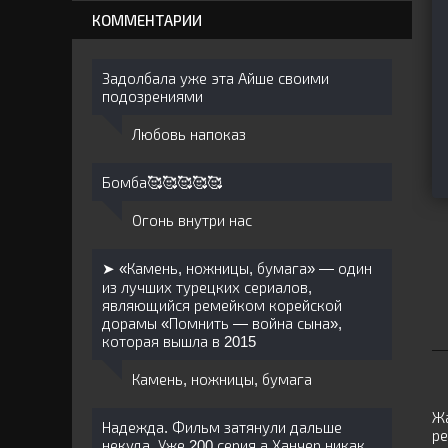
КОММЕНТАРИИ
Задолбала уже эта Айше своими
подозрениями
Любовь напоказ
Бомба🥰🥰🥰🥰🥰
Огонь внутри нас
➤ «Камень, ножницы, бумага» — один
из лучших турецких сериалов,
являющийся ремейком корейской
дорамы «Помнить — война сына»,
которая вышла в 2015
Камень, ножницы, бумага
Жа
Надежда. Фильм затянули дальше
ре
некуда. Уже 200 серия а Ханчер никак