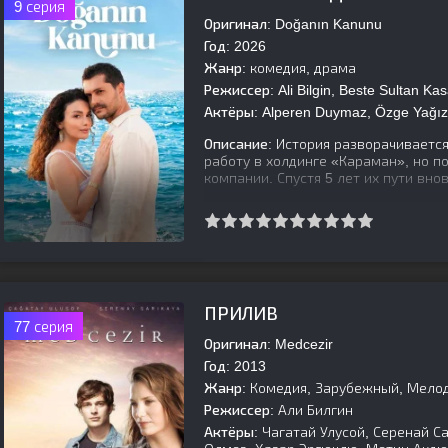
9 серия
Оригинал:
Doğanın Kanunu
Год:
2026
Жанр:
комедия, драма
Режиссер:
Ali Bilgin, Beste Sultan Kas
Актёры:
Alperen Duymaz, Özge Yağız,
Описание:
История разворачивается 
работу в холдинге «Караман», но п
компании. Спустя 5 лет их пути вно
[is-parent]
[/is-parent]
ПРИЛИВ
77 серия
Оригинал:
Medcezir
Год:
2013
Жанр:
Комедия, Зарубежный, Мело
Режиссер:
Али Билгин
Актёры:
Чагатай Улусой, Серенай С