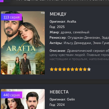
МЕЖДУ
113 серия
Оригинал:
Arafta
Год:
2025
Жанр:
драма, семейный
Режиссер:
Огузджан Денизхан, Эрд
Актёры:
Ильсу Демирджи, Эмин Гунен
Описание:
Драматический сериал об
цену чувствам людей. Главные гер
настоящим и прошлым, наполненны
[is-parent]
[/is-parent]
НЕВЕСТА
440 серия
Оригинал:
Gelin
Год:
2024