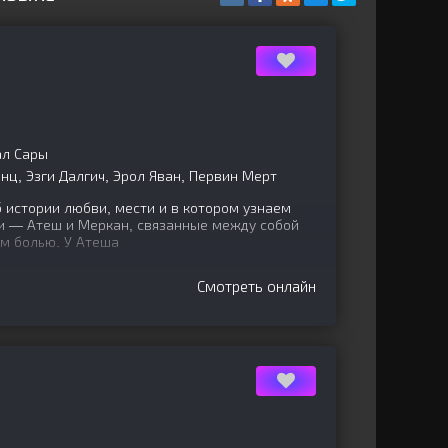
ал Сары
ц, Эзги Далгич, Эрол Яван, Первин Мерт
 истории любви, мести и в котором узнаем
ои — Атеш и Меркан, связанные между собой
м болью. У Атеша
Смотреть онлайн