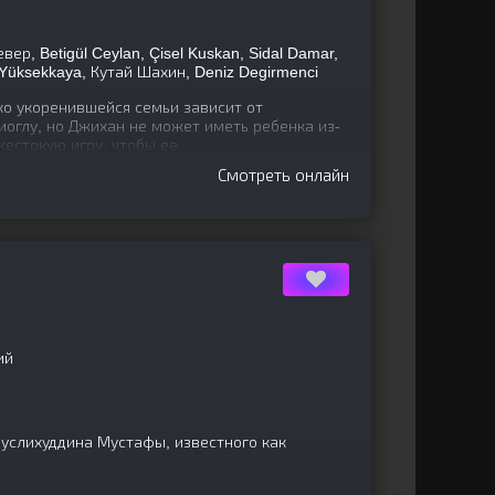
ер, Betigül Ceylan, Çisel Kuskan, Sidal Damar,
Yüksekkaya, Кутай Шахин, Deniz Degirmenci
о укоренившейся семьи зависит от
оглу, но Джихан не может иметь ребенка из-
жестокую игру, чтобы ее
Смотреть онлайн
ий
слихуддина Мустафы, известного как