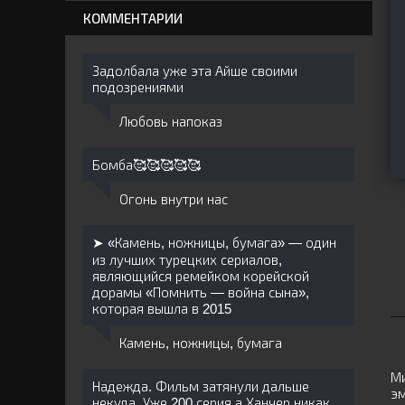
КОММЕНТАРИИ
Задолбала уже эта Айше своими
подозрениями
Любовь напоказ
Бомба🥰🥰🥰🥰🥰
Огонь внутри нас
➤ «Камень, ножницы, бумага» — один
из лучших турецких сериалов,
являющийся ремейком корейской
дорамы «Помнить — война сына»,
которая вышла в 2015
Камень, ножницы, бумага
Ми
Надежда. Фильм затянули дальше
эм
некуда. Уже 200 серия а Ханчер никак