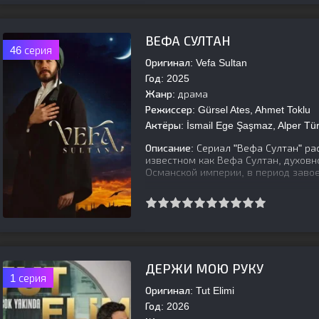
[is-parent]
[/is-parent]
ВЕФА СУЛТАН
46 серия
Оригинал:
Vefa Sultan
Год:
2025
Жанр:
драма
Режиссер:
Gürsel Ates, Ahmet Toklu
Актёры:
İsmail Ege Şaşmaz, Alper Tü
Описание:
Сериал "Вефа Султан" ра
известном как Вефа Султан, духовн
Османской империи, в период заво
[is-parent]
[/is-parent]
ДЕРЖИ МОЮ РУКУ
1 серия
Оригинал:
Tut Elimi
Год:
2026