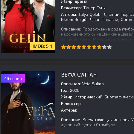
Жанр:
драма
Режиссер:
Танер Тунч
Актёры:
Talya Çelebi, Дженай Тюрксев
Ekrem Bozgül, Джан Таракчи, Ceren 
Описание:
Продолжение рода глубок
нерожденного сына Джихана Девели
за своей жены. Мукаддер играет в 
5.4
[is-parent]
[/is-parent]
ВЕФА СУЛТАН
46 серия
Оригинал:
Vefa Sultan
Год:
2025
Жанр:
Исторический, Биографическ
Режиссер:
Актёры:
Описание:
Впечатляющая история Му
духовный султан Стамбула.