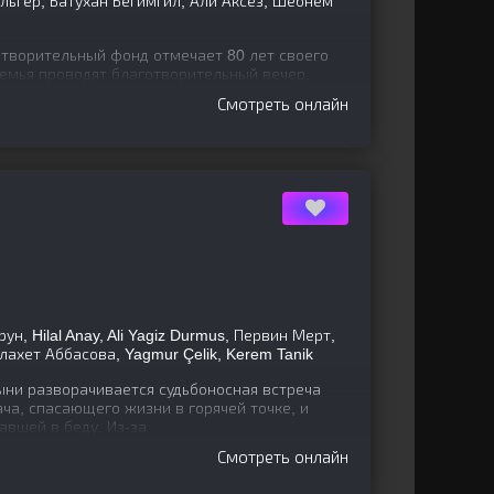
ьгер, Батухан Бегимгил, Али Аксёз, Шебнем
отворительный фонд отмечает 80 лет своего
семья проводят благотворительный вечер,
вечере
Смотреть онлайн
н, Hilal Anay, Ali Yagiz Durmus, Первин Мерт,
лахет Аббасова, Yagmur Çelik, Kerem Tanik
ни разворачивается судьбоносная встреча
ача, спасающего жизни в горячей точке, и
вшей в беду. Из-за
Смотреть онлайн