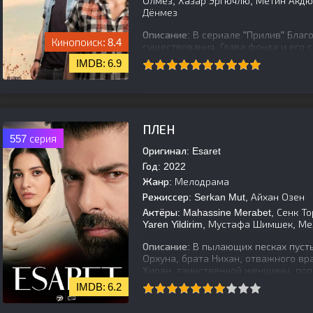
Олмез, Хазар Эргючлю, Метин Акдюл
Дёнмез
Описание:
В сериале "Прилив" Благ
8.4
существования. Глава фонда и его 
чтобы собрать пожертвования. На 
6.9
[is-parent]
[/is-parent]
ПЛЕН
557 серия
Оригинал:
Esaret
Год:
2022
Жанр:
Мелодрама
Режиссер:
Serkan Mut, Айхан Озен
Актёры:
Mahassine Merabet, Сенк Тору
Yaren Yildirim, Мустафа Шимшек, Ме
Описание:
В пылающих песках пусты
Орхуна, брата Нихан, отважного вр
Хиран, таинственной женщины, попа
6.2