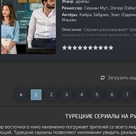
Жанр:
драмы
Режиссер:
Серкан Мут, Озгюр Озба
Актёры:
Кайра Забджи, Энес Оздеми
Ильхан
Описание:
Сериал рассказывает тро
выдержать испытание временем, с
жизненными обстоятельствами. Нас
[is-parent]
[/is-parent]
Загрузить е
1
2
3
4
5
6
7
ТУРЕЦКИЕ СЕРИАЛЫ НА Р
р восточного кино неизменно погружает зрителей со всего ми
оций. Турецкие сериалы позволяют киноманам увидеть реально