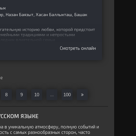
лык
р, Назан Баязыт, Хасан Баллыкташ, Башак
гательную историю любви, которой предстоит
емейными традициями и непростыми
ледник влиятельной семьи
Смотреть онлайн
ще
8
9
10
...
100
УССКОМ ЯЗЫКЕ
ра в уникальную атмосферу, полную событий и
сть с самых разнообразных сторон, часто