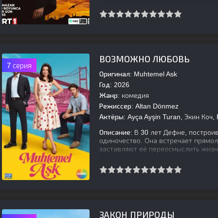
[is-parent]
[/is-parent]
ВОЗМОЖНО ЛЮБОВЬ
7 серия
Оригинал:
Muhtemel Ask
Год:
2026
Жанр:
комедия
Режиссер:
Altan Dönmez
Актёры:
Ayça Ayşin Turan, Экин Коч, 
Описание:
В 30 лет Дефне, построив
одиночество. Она встречает прямол
заставляют её переосмыслить жизн
[is-parent]
[/is-parent]
ЗАКОН ПРИРОДЫ