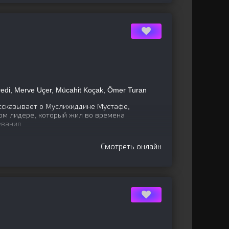
redi, Merve Uçer, Mücahit Koçak, Ömer Turan
ссказывает о Муслихиддине Мустафе,
ом лидере, который жил во времена
евания
Смотреть онлайн