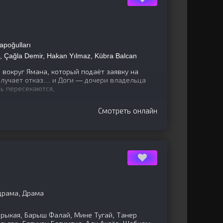
apoğulları
 Çağla Demir, Hakan Yılmaz, Kübra Balcan
вокруг Ямана, который подаёт заявку на
олучает отказ… и Доги — дочери владельца
вь пересекаются,
Смотреть онлайн
драма, Драма
арыкая, Барыш Фалай, Мине Тугай, Танер