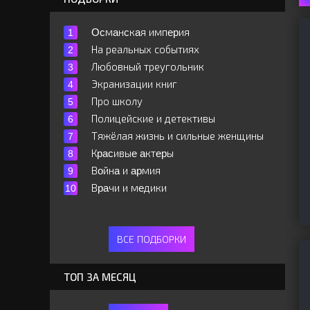
Ocмaнcкaя импepия
На реальных событиях
Любовный треугольник
Экранизации книг
Про школу
Полицейские и детективы
Тяжёлая жизнь и сильные женщины
Кpacивыe aктepы
Вoйнa и apмия
Вpaчи и мeдики
ВСЕ ПОДБОРКИ
ТОП ЗА МЕСЯЦ