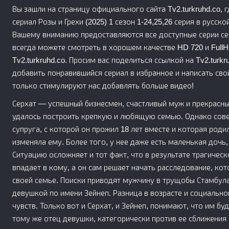
Вы зашли на страницу официального сайта Tv2.turkruhd.co,
сериал Розы и Грехи (2025) 1 сезон 1-24,25,26 серия в русской 
Вашему вниманию предоставляются все доступные серии се
всегда можете смотреть в хорошем качестве HD 720 и FullH
Tv2.turkruhd.co. Просим вас поделиться ссылкой на Tv2.turk
добавить понравившийся сериал в избранное и написать сво
только стимулируют нас добавлять больше видео!
Серхат — успешный бизнесмен, счастливый муж и прекрасный
удалось построить крепкую и любящую семью. Однако совер
супруга, с которой он прожил 18 лет вместе и которая роди
изменяла ему. Более того, у нее даже есть маленькая дочь,
Ситуацию осложняет и тот факт, что в результате трагичес
впадает в кому, а он сам решает начать расследование, ко
своей семье. Поиски приводят мужчину в трущобы Стамбула
девушкой по имени Зейнеп. Разница в возрасте и социально
чувств. Только вот и Серхат, и Зейнеп, понимают, что им бу
тому же отец девушки, категорически против ее сближения