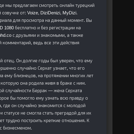
 где мы предлагаем смотреть онлайн турецкий
озвучке от: Voize, DiziDenizi, MyDizi.
риала для просмотра на данный момент. Вы
D 1080 бесплатно и без регистрации на
ruhd.co с друзьями и знакомыми, а также
й комментарий, ведь все эти действия
 отец. Он долгие годы был уверен, что ему
шенно случайно Серхат узнает, что его
ла ему близнецов, на протяжении многих лет
 которую она родила живя в браке с ним.
кой случайности Беррак — жена Серхата
торое бы помогло ему узнать всю правду о
, где он случайно знакомится с молодой
м статусе не смогла стать преградой для их
дет трудно построить крепкие отношения. К
 с бизнесменом.