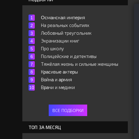
Ocмaнcкaя импepия
На реальных событиях
Любовный треугольник
Экранизации книг
Про школу
Полицейские и детективы
Тяжёлая жизнь и сильные женщины
Кpacивыe aктepы
Вoйнa и apмия
Вpaчи и мeдики
ВСЕ ПОДБОРКИ
ТОП ЗА МЕСЯЦ