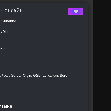
ТЬ ОНЛАЙН
e Günahlar
MyDizi
025
айсел, Serdar Orçin, Gülenay Kalkan, Beren
 языке