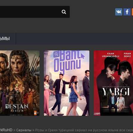
ЬМЫ
rkRuHD
»
Сериалы
» Розы и Грехи турецкий сериал на русском языке все се