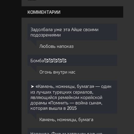
КОММЕНТАРИИ
Задолбала уже эта Айше своими
подозрениями
Любовь напоказ
Бомба🥰🥰🥰🥰🥰
Огонь внутри нас
➤ «Камень, ножницы, бумага» — один
из лучших турецких сериалов,
являющийся ремейком корейской
дорамы «Помнить — война сына»,
которая вышла в 2015
Камень, ножницы, бумага
Надежда. Фильм затянули дальше