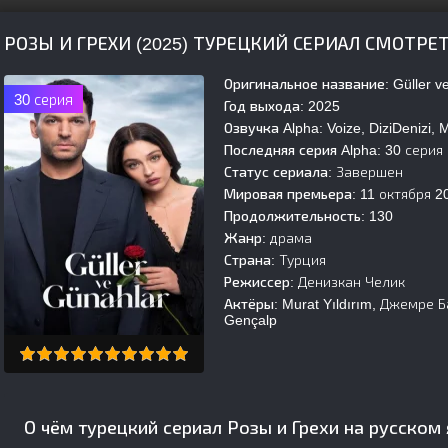
РОЗЫ И ГРЕХИ (2025) ТУРЕЦКИЙ СЕРИАЛ СМОТРЕ
Оригинальное название:
Güller v
30 серия
Год выхода:
2025
Озвучка Alpha:
Voize, DiziDenizi, 
Последняя серия Alpha:
30 серия
Статус сериала:
Завершен
Мировая премьера:
11 октября 2
Продолжительность:
130
Жанр:
драма
Страна:
Турция
Режиссер:
Денизкан Челик
Актёры:
Murat Yıldırım, Джемре Б
Gençalp
О чём турецкий сериал Розы и Грехи на русском