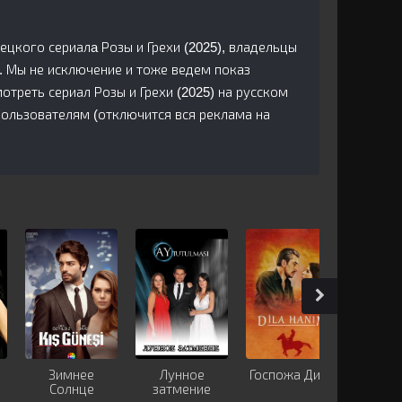
рецкого сериалa Розы и Грехи (2025), владельцы
. Мы не исключение и тоже ведем показ
треть сериал Розы и Грехи (2025) на русском
пользователям (отключится вся реклама на
Зимнее
Лунное
Госпожа Дила
Сл
Солнце
затмение
лю