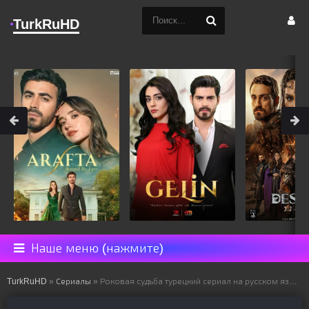
TurkRuHD
Наше меню (нажмите)
TurkRuHD
»
Сериалы
» Роковая судьба турецкий сериал на русском языке все серии смотреть онлайн бесплатно подряд